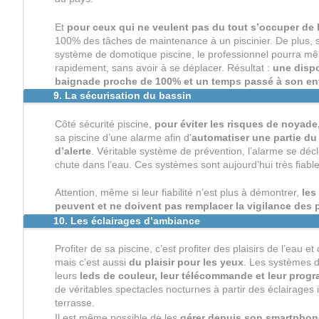
Et
pour ceux qui ne veulent pas du tout s’occuper de 
100% des tâches de maintenance à un piscinier. De plus, si
système de domotique piscine, le professionnel pourra mêm
rapidement, sans avoir à se déplacer. Résultat :
une dispo
baignade proche de 100% et un temps passé à son ent
9. La sécurisation du bassin
Côté sécurité piscine,
pour éviter les risques de noyade
sa piscine d’une alarme afin d'
automatiser une partie du 
d’alerte
. Véritable système de prévention, l’alarme se dé
chute dans l’eau. Ces systèmes sont aujourd’hui très fiable
Attention, même si leur fiabilité n’est plus à démontrer,
les
peuvent et ne doivent pas remplacer la vigilance des p
10. Les éclairages d’ambiance
Profiter de sa piscine, c’est profiter des plaisirs de l’eau e
mais c’est aussi
du plaisir pour les yeux
. Les systèmes 
leurs
leds de couleur, leur télécommande et leur prog
de véritables spectacles nocturnes à partir des éclairages i
terrasse.
Il est même possible de les
gérer depuis son smartphone