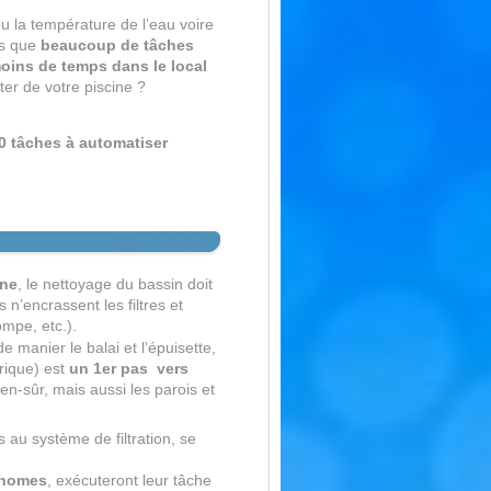
ou la température de l’eau voire
us que
beaucoup de tâches
oins de temps dans le local
ter de votre piscine ?
0 tâches à automatiser
ine
, le nettoyage du bassin doit
n’encrassent les filtres et
ompe, etc.).
 manier le balai et l’épuisette,
trique) est
un 1er pas vers
ien-sûr, mais aussi les parois et
s au système de filtration, se
onomes
, exécuteront leur tâche