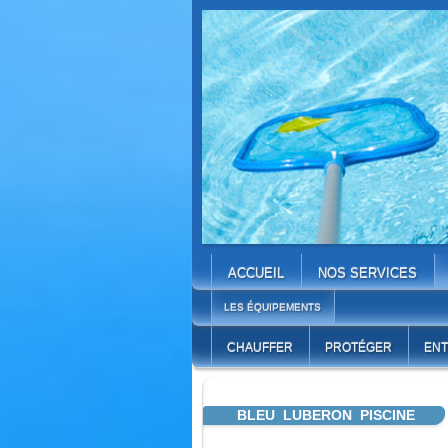
ACCUEIL
NOS SERVICES
LES ÉQUIPEMENTS
CHAUFFER
PROTÉGER
ENT
BLEU LUBERON PISCINE